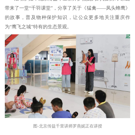
带来了一堂“千羽课堂”，分享了关于《猛禽——凤头蜂鹰》
的故事，普及物种保护知识，让公众更多地关注重庆作
为“鹰飞之城”特有的生态景观。
图-北京传益千里讲师罗燕妮正在讲授