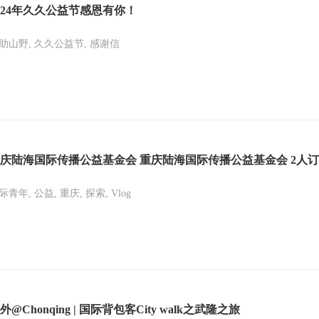
024年久久公益节感恩有你！
助山野, 久久公益节, 感谢信
际青年, 公益, 重庆, 探索, Vlog
外@Chonqing | 国际背包客City walk之武隆之旅