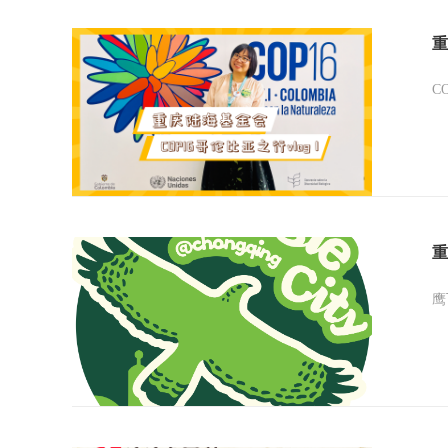
重
C
重
鹰