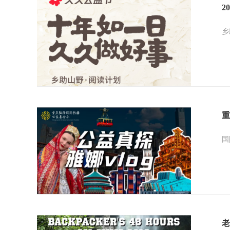
2
乡
国
老