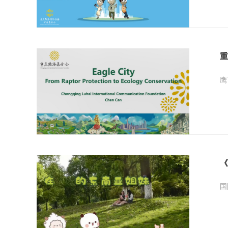
重
鹰
《
国