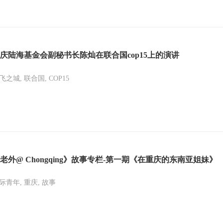
庆陆海基金会副秘书长陈灿在联合国cop15上的演讲
飞之城, 联合国, COP15
老外@ Chongqing》故事专栏-第一期《在重庆的东南亚姐妹》
际青年, 重庆, 故事