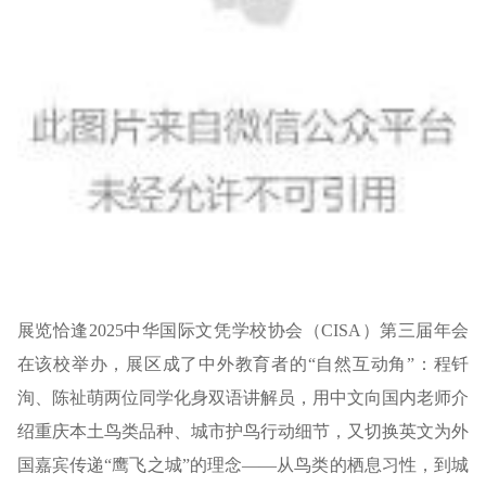
展览恰逢2025中华国际文凭学校协会（CISA）第三届年会
在该校举办，展区成了中外教育者的“自然互动角”：程钎
洵、陈祉萌两位同学化身双语讲解员，用中文向国内老师介
绍重庆本土鸟类品种、城市护鸟行动细节，又切换英文为外
国嘉宾传递“鹰飞之城”的理念——从鸟类的栖息习性，到城